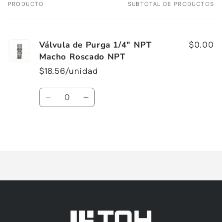
PRODUCTO
SUBTOTAL DE PRODUCTOS
Tu
carrito
Válvula de Purga 1/4" NPT
$0.00
Macho Roscado NPT
$18.56/unidad
Cantidad
Reducir
Aumentar
cantidad
cantidad
para
para
Cargando...
Default
Default
Title
Title