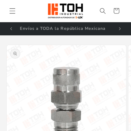
Ir
directamente
Carrito
al contenido
ales!
Envíos a TODA la República Mexicana
Ir
directamente
a la
información
del producto