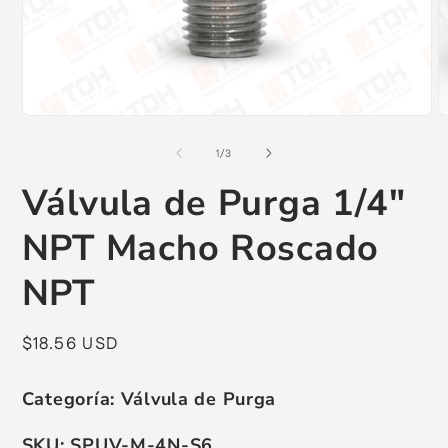
Abrir
A
elemento
e
multimedia
m
de
1
/
3
1
2
en
e
Válvula de Purga 1/4"
una
u
ventana
v
modal
m
NPT Macho Roscado
NPT
Precio
$18.56 USD
habitual
Categoría:
Válvula de Purga
SKU:
SPUV-M-4N-S6