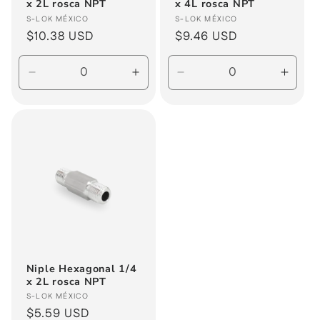
x 2L rosca NPT
x 4L rosca NPT
Proveedor:
Proveedor:
S-LOK MÉXICO
S-LOK MÉXICO
Precio
$10.38 USD
Precio
$9.46 USD
habitual
habitual
Reducir
Aumentar
Reducir
Aume
cantidad
cantidad
cantidad
canti
para
para
para
para
Default
Default
Default
Defau
Title
Title
Title
Title
Niple Hexagonal 1/4
x 2L rosca NPT
Proveedor:
S-LOK MÉXICO
Precio
$5.59 USD