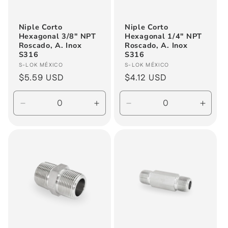
Niple Corto
Niple Corto
Hexagonal 3/8" NPT
Hexagonal 1/4" NPT
Roscado, A. Inox
Roscado, A. Inox
S316
S316
Proveedor:
Proveedor:
S-LOK MÉXICO
S-LOK MÉXICO
Precio
$5.59 USD
Precio
$4.12 USD
habitual
habitual
Reducir
Aumentar
Reducir
Aume
cantidad
cantidad
cantidad
canti
para
para
para
para
Default
Default
Default
Defau
Title
Title
Title
Title