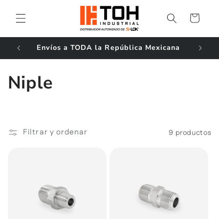
Ir
directamente
Carrito
al contenido
ales!
Envíos a TODA la República Mexicana
C
Niple
o
l
Filtrar y ordenar
9 productos
e
c
c
i