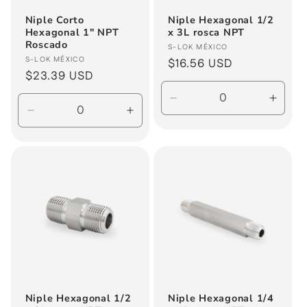
Niple Corto
Niple Hexagonal 1/2
Hexagonal 1" NPT
x 3L rosca NPT
Roscado
Proveedor:
S-LOK MÉXICO
Proveedor:
S-LOK MÉXICO
Precio
$16.56 USD
Precio
$23.39 USD
habitual
habitual
Reducir
Aume
Reducir
Aumentar
cantidad
canti
cantidad
cantidad
para
para
para
para
Default
Defau
Default
Default
Title
Title
Title
Title
Niple Hexagonal 1/2
Niple Hexagonal 1/4