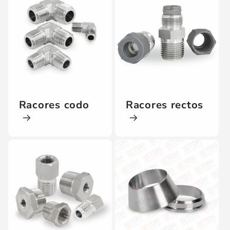
Racores codo
Racores rectos