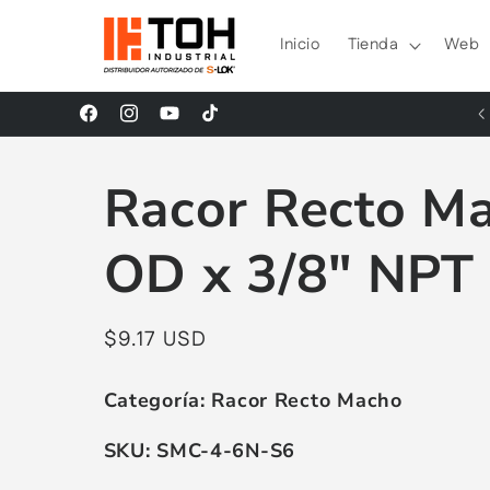
Ir
directamente
Inicio
Tienda
Web
al contenido
¡Síguenos en nuestras Redes Sociales!
Facebook
Instagram
YouTube
TikTok
Racor Recto Ma
OD x 3/8" NPT
Precio
$9.17 USD
habitual
Categoría:
Racor Recto Macho
SKU:
SMC-4-6N-S6