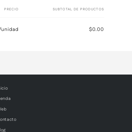
PRECIO
SUBTOTAL DE PRODUCTOS
7/unidad
$0.00
nicio
ienda
Web
ontacto
log