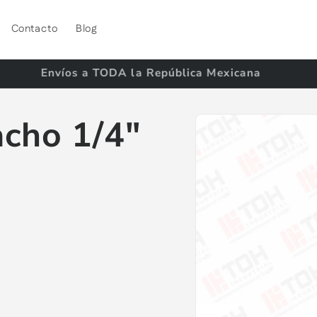
Contacto
Blog
Envíos a TODA la República Mexicana
Ir
directamente
cho 1/4"
a la
información
del producto