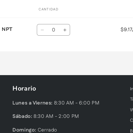
CANTIDAD
Cantidad
" NPT
$9.1
Reducir
Aumentar
cantidad
cantidad
para
para
Default
Default
Title
Title
Horario
I
T
Lunes a Viernes:
8:30 AM - 6:00 PM
Sábado:
8:30 AM - 2:00 PM
C
Domingo:
Cerrado
B