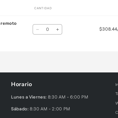
CANTIDAD
e remoto
Cantidad
$308.44
Reducir
Aumentar
cantidad
cantidad
para
para
Default
Default
Title
Title
Horario
I
T
Lunes a Viernes:
8:30 AM - 6:00 PM
Sábado:
8:30 AM - 2:00 PM
C