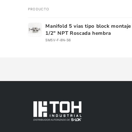
PRODUCTO
Tu
Manifold 5 vias tipo block montaj
carrito
1/2" NPT Roscada hembra
SM5V-F-8N-S6
Cargando...