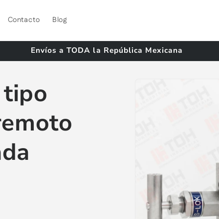
Contacto
Blog
Envíos a TODA la República Mexicana
Ir
directamente
 tipo
a la
información
del producto
remoto
ada