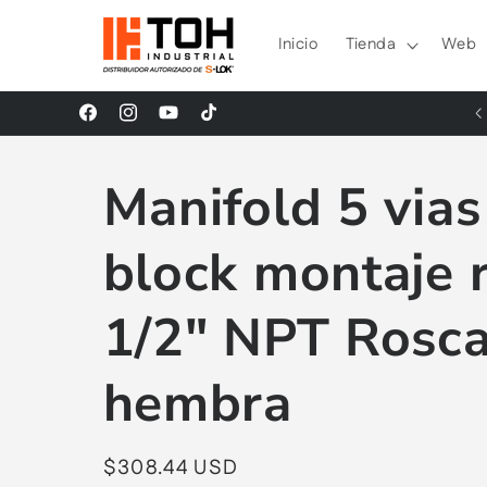
Ir
directamente
Inicio
Tienda
Web
al contenido
¡Síguenos en nuestras Redes Sociales!
Facebook
Instagram
YouTube
TikTok
Manifold 5 vias
block montaje 
1/2" NPT Rosc
hembra
Precio
$308.44 USD