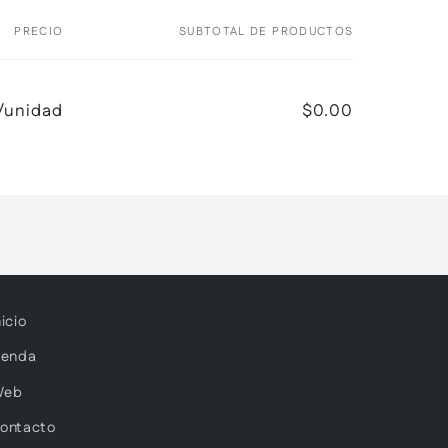
PRECIO
SUBTOTAL DE PRODUCTOS
/unidad
$0.00
nicio
ienda
Web
ontacto