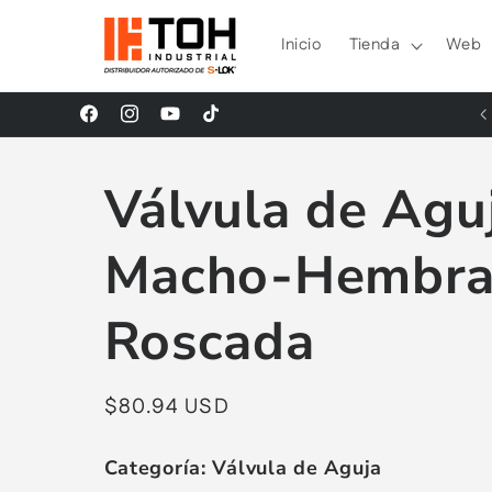
Ir
directamente
Inicio
Tienda
Web
al contenido
¡Síguenos en nuestras Redes Sociales!
Facebook
Instagram
YouTube
TikTok
Válvula de Agu
Macho-Hembra
Roscada
Precio
$80.94 USD
habitual
Categoría:
Válvula de Aguja