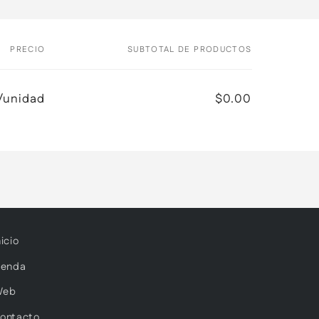
PRECIO
SUBTOTAL DE PRODUCTOS
/unidad
$0.00
nicio
ienda
Web
ontacto