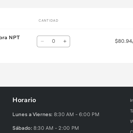
CANTIDAD
bra NPT
Cantidad
$80.94
Reducir
Aumentar
cantidad
cantidad
para
para
Default
Default
Title
Title
Horario
I
T
Lunes a Viernes:
8:30 AM - 6:00 PM
Sábado:
8:30 AM - 2:00 PM
C