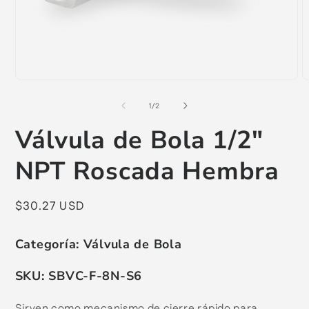
Abrir
A
elemento
e
multimedia
m
de
1
/
2
1
2
en
e
Válvula de Bola 1/2"
una
u
ventana
v
modal
m
NPT Roscada Hembra
Precio
$30.27 USD
habitual
Categoría:
Válvula de Bola
SKU:
SBVC-F-8N-S6
Sirven como mecanismo de cierre rápido para