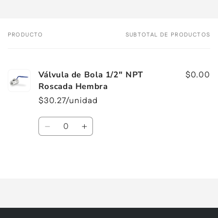
PRODUCTO
SUBTOTAL DE PRODUCTOS
Tu
carrito
Válvula de Bola 1/2" NPT
$0.00
Roscada Hembra
$30.27/unidad
Cantidad
Reducir
Aumentar
cantidad
cantidad
para
para
Cargando...
Default
Default
Title
Title