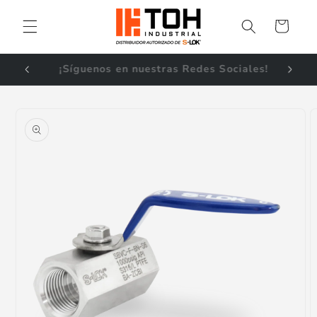
Ir
directamente
Carrito
al contenido
Envíos a TODA la República Mexicana
Ir
directamente
a la
información
del producto