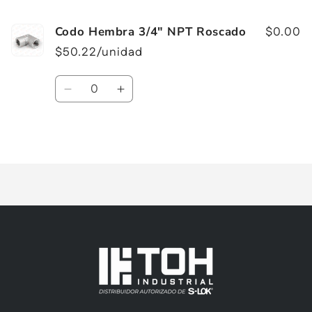
Codo Hembra 3/4" NPT Roscado
$0.00
$50.22/unidad
Cantidad
Reducir
Aumentar
cantidad
cantidad
para
para
Cargando...
Default
Default
Title
Title