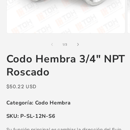
Abrir
A
elemento
e
multimedia
m
de
1
/
3
1
2
en
e
Codo Hembra 3/4" NPT
una
u
ventana
v
modal
m
Roscado
Precio
$50.22 USD
habitual
Categoría:
Codo Hembra
SKU:
P-SL-12N-S6
Su función principal es cambiar la dirección del flujo