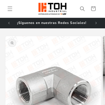
Ir
directamente
Carrito
al contenido
¡Síguenos en nuestras Redes Sociales!
Ir
directamente
a la
información
del producto