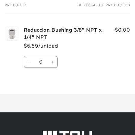
PRODUCTO
SUBTOTAL DE PRODUCTOS
Tu
carrito
Reduccion Bushing 3/8" NPT x
$0.00
1/4" NPT
$5.59/unidad
Cantidad
Reducir
Aumentar
cantidad
cantidad
para
para
Cargando...
Default
Default
Title
Title