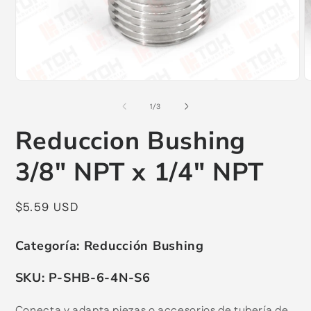
Abrir
A
elemento
e
multimedia
m
de
1
/
3
1
2
en
e
Reduccion Bushing
una
u
ventana
v
modal
m
3/8" NPT x 1/4" NPT
Precio
$5.59 USD
habitual
Categoría:
Reducción Bushing
SKU:
P-SHB-6-4N-S6
Conecta y adapta piezas o accesorios de tubería de