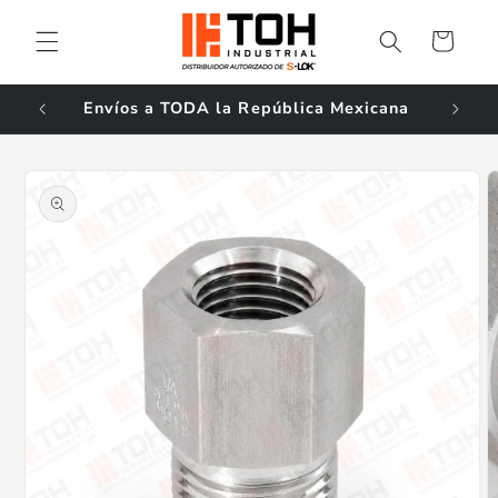
Ir
directamente
Carrito
al contenido
ales!
Envíos a TODA la República Mexicana
Ir
directamente
a la
información
del producto