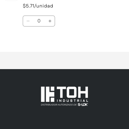
$5.71/unidad
Cantidad
Reducir
Aumentar
cantidad
cantidad
para
para
Cargando...
Default
Default
Title
Title