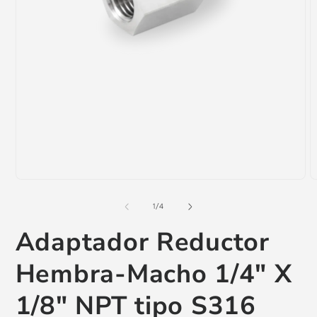
Abrir
A
elemento
e
multimedia
m
1
2
en
e
una
u
ventana
v
modal
m
de
1
/
4
Adaptador Reductor
Hembra-Macho 1/4" X
1/8" NPT tipo S316