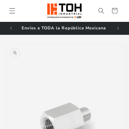
Ir
directamente
Carrito
al contenido
ales!
Envíos a TODA la República Mexicana
Ir
directamente
a la
información
del producto