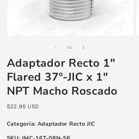
Abrir
A
elemento
e
multimedia
m
de
1
/
2
1
2
en
e
Adaptador Recto 1"
una
u
ventana
v
modal
m
Flared 37°-JIC x 1"
NPT Macho Roscado
Precio
$22.95 USD
habitual
Categoría:
Adaptador Recto JIC
SKU:
JMC-16T-08N-S6