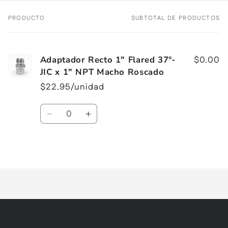
PRODUCTO
SUBTOTAL DE PRODUCTOS
Tu
carrito
Adaptador Recto 1" Flared 37°-
$0.00
JIC x 1" NPT Macho Roscado
$22.95/unidad
Cantidad
Reducir
Aumentar
cantidad
cantidad
para
para
Cargando...
Default
Default
Title
Title